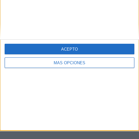
Bilbao
Badajoz
Palma
Las Palmas de Gran Canaria
ACEPTO
Tarragona
MÁS OPCIONES
Más