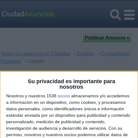
Todos los anuncios en Córdoba
›
Empleo
›
Contabilidad -
Finanzas
› Listado
Contabilidad - Finanzas en
Su privacidad es importante para
nosotros
Córdoba
Nosotros y nuestros 1538
socios
almacenamos y/o accedemos
a información en un dispositivo, como cookies, y procesamos
Lo lamentamos pero no hay resultados para tu búsqueda.
datos personales, como identificadores únicos e información
estándar enviada por un dispositivo para publicidad y contenido
personalizado, medición de publicidad y contenido,
investigación de audiencia y desarrollo de servicios.
Con su
permiso, nosotros y nuestros socios podemos utilizar datos de
Ciudades populares