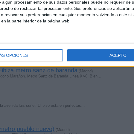
 algún procesamiento de sus datos personales puede no requerir de s
derecho de rechazar tal procesamiento. Sus preferencias se aplicarán 
ual en nervión
(Sevilla)
o revocar sus preferencias en cualquier momento volviendo a este siti
rtido en Nervión. Al lado de Nervión Plaza y boca de…
 en la parte inferior de la página web.
entro
(Sevilla)
tro de Sevilla (Alameda de Hércules) a chica limpia y…
ÁS OPCIONES
ACEPTO
ro-ibiza metro sanz de baranda
(Madrid)
Gregorio Marañon. Metro Sanz de Baranda Linea 9 y6. Bien…
 la avenida luis suñer. El piso esta en perfectas…
 (metro pueblo nuevo)
(Madrid)