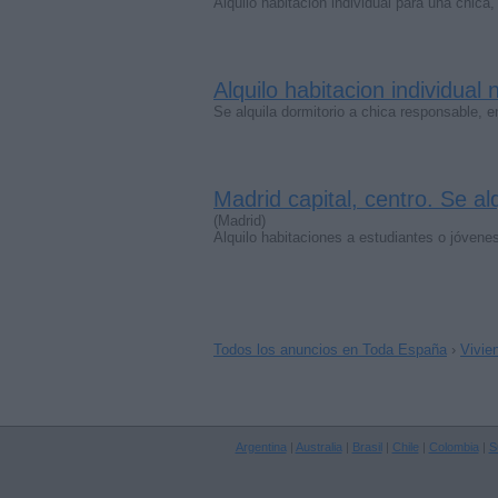
Alquilo habitación individual para una chic
Alquilo habitacion individual
Se alquila dormitorio a chica responsable, e
Madrid capital, centro. Se al
(Madrid)
Alquilo habitaciones a estudiantes o jóven
Todos los anuncios en Toda España
›
Vivie
Argentina
|
Australia
|
Brasil
|
Chile
|
Colombia
|
S