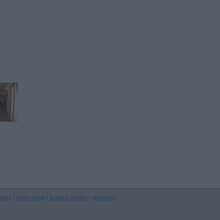
gapur
|
Reino Unido
|
Estados Unidos
|
Venezuela