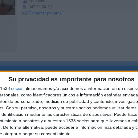
Fernando
647 52 34 70
Contactar por email
so compartido totalmente reformado, amueblado y equipado para vivir como en
Su privacidad es importante para nosotros
ro, y salón. Posibilidad de internet wifi. Solo chicos trabajadores ó
 70 ó nannopea@hotmail.com
s 1538
socios
almacenamos y/o accedemos a información en un disposit
sonales, como identificadores únicos e información estándar enviada 
ntenido personalizado, medición de publicidad y contenido, investigaci
os.
Con su permiso, nosotros y nuestros socios podemos utilizar datos 
Reportar el anunci
identificación mediante las características de dispositivos. Puede hacer
ntimiento a nosotros y a nuestros 1538 socios para que llevemos a ca
. De forma alternativa, puede acceder a información más detallada y 
e otorgar o negar su consentimiento.