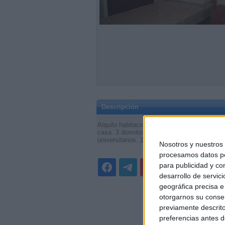
Descripción
Alquilo habitación individual ó doble en pi
casa. 3 dormitorios, baño, cocina con lavade
universitarios. 180 € + gastos. 647 52 34
Nosotros y nuestro
procesamos datos per
para publicidad y co
desarrollo de servici
geográfica precisa e 
otorgarnos su conse
previamente descrito
preferencias antes d