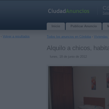
Có
Sele
Inicio
Publicar Anuncio
‹
Volver a resultados
Todos los anuncios en Córdoba
›
Viviendas 
Alquilo a chicos, habit
lunes, 18 de junio de 2012