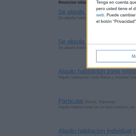
Tenga en cuenta que
Anuncios relacionados
pero usted tiene el 
Se alquila habitación individ
web
. Puede cambiar 
Se alquila habitación a chica en piso compa
el botón "Privacidad"
Se alquila habitación en el c
Se alquila habitación INDIVIDUAL en el cen
M
Alquilo habitacion zona reti
Alquilo habitación zona Retiro y hospital 
Particular
(Alzira, Valencia)
Alquilo habitaciones en un piso centrico, en
Alquilo habitacion individual