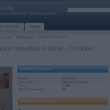
rdoba
ccione otra ciudad
|
Todas las ciudades
Mis Anuncios
Ayuda
y Locales
›
Habitaciónes
› Detalles del Anuncio
ación individual ó doble - Córdoba
Detalles del Anuncio
Ciudad:
Córdoba
Operación:
Alquiler Ofrecido
Precio:
€ 180
Metros Cuadrados:
64
Información de contacto