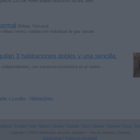
a, precio 220,00€ metro pueblo Nuevo-Av Alcala, bien…
 normal
(Bilbao, Vizcaya)
n bilbao centro, calefaccion individual de gas natural…
quilan 3 habitaciones dobles y una sencilla.
es independientes, con solvencia económica en el centro…
ndas y Locales
›
Habitaciónes
udáfrica
|
España
|
India
|
México
|
Nigeria
|
Pakistán
|
Perú
|
Filipinas
|
Portugal
|
Rusia
|
Sin
Copyright © 2026 Clasificados anuncios gratuitos — sitio de anuncios, Córdoba
Contáctenos
|
Política de privacidad