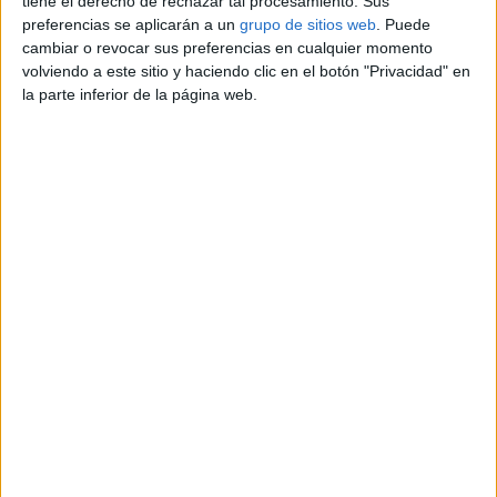
tiene el derecho de rechazar tal procesamiento. Sus
preferencias se aplicarán a un
grupo de sitios web
. Puede
Carolina Hernandez
cambiar o revocar sus preferencias en cualquier momento
+34674523901
volviendo a este sitio y haciendo clic en el botón "Privacidad" en
Contactar por email
la parte inferior de la página web.
Descripción
Mientras TÚ trabajas o estudias, en ASEGURA TU
GRADO no descansamos, nos enfocamos en desarrollar
tu proyecto final para que lo defiendas a tiempo. Contrata
nuestros servicios en nuestra WEB
www.aseguratugrado.com o si lo prefieres, envíanos un e-
mail a contactos@aseguratugrado.com
Reportar el anuncio